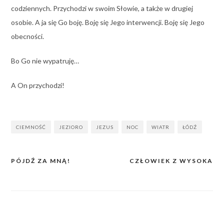
codziennych. Przychodzi w swoim Słowie, a także w drugiej
osobie. A ja się Go boję. Boję się Jego interwencji. Boję się Jego
obecności.
Bo Go nie wypatruję…
A On przychodzi!
CIEMNOŚĆ
JEZIORO
JEZUS
NOC
WIATR
ŁÓDŹ
PÓJDŹ ZA MNĄ!
CZŁOWIEK Z WYSOKA
Nawigacja
wpisu